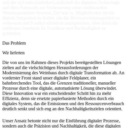
sich der sich entwickelnden Landschaft der digitalen Technologie
und ihres Potenzials zur Verbesserung seiner traditionellen
Weinbaupraktiken bewusst. Ziel war es, Möglichkeiten für die
digitale Integration zu finden, um das Ressourcenmanagement zu
verbessern und Kunden effektiver anzusprechen, ohne dabei die
etablierten Standards für Exzellenz und Nachhaltigkeit zu
gefährden.
Das Problem
Wir lieferten
Die von uns im Rahmen dieses Projekts bereitgestellten Lösungen
zielten auf die vielschichtigen Herausforderungen der
Modernisierung des Weinbaus durch digitale Transformation ab. An
vorderster Front stand unser digitaler Feldplaner, ein
bahnbrechendes Tool, das die Grenzen traditioneller, manueller
Prozesse durch eine digitale, automatisierte Lösung überwindet.
Diese Innovation war ein entscheidender Schritt hin zu mehr
Effizienz, denn sie ersetzte papierbasierte Methoden durch ein
digitales System, das die Emissionen und den Ressourcenverbrauch
deutlich senkt und sich eng an den Nachhaltigkeitszielen orientiert.
Unser Ansatz betonte nicht nur die Einführung digitaler Prozesse,
sondern auch die Präzision und Nachhaltigkeit, die diese digitalen