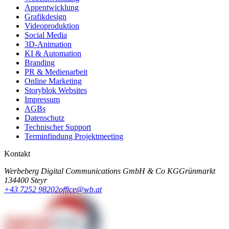
Appentwicklung
Grafikdesign
Videoproduktion
Social Media
3D-Animation
KI & Automation
Branding
PR & Medienarbeit
Online Marketing
Storyblok Websites
Impressum
AGBs
Datenschutz
Technischer Support
Terminfindung Projektmeeting
Kontakt
Werbeberg Digital Communications GmbH & Co KG
Grünmarkt
13
4400 Steyr
+43 7252 98202
office@wb.at