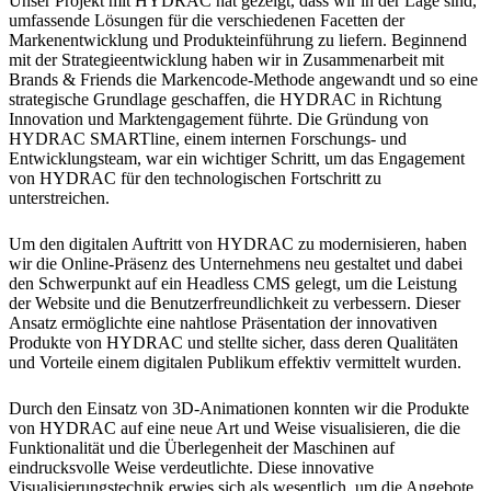
Unser Projekt mit HYDRAC hat gezeigt, dass wir in der Lage sind,
umfassende Lösungen für die verschiedenen Facetten der
Markenentwicklung und Produkteinführung zu liefern. Beginnend
mit der Strategieentwicklung haben wir in Zusammenarbeit mit
Brands & Friends die Markencode-Methode angewandt und so eine
strategische Grundlage geschaffen, die HYDRAC in Richtung
Innovation und Marktengagement führte. Die Gründung von
HYDRAC SMARTline, einem internen Forschungs- und
Entwicklungsteam, war ein wichtiger Schritt, um das Engagement
von HYDRAC für den technologischen Fortschritt zu
unterstreichen.
Um den digitalen Auftritt von HYDRAC zu modernisieren, haben
wir die Online-Präsenz des Unternehmens neu gestaltet und dabei
den Schwerpunkt auf ein Headless CMS gelegt, um die Leistung
der Website und die Benutzerfreundlichkeit zu verbessern. Dieser
Ansatz ermöglichte eine nahtlose Präsentation der innovativen
Produkte von HYDRAC und stellte sicher, dass deren Qualitäten
und Vorteile einem digitalen Publikum effektiv vermittelt wurden.
Durch den Einsatz von 3D-Animationen konnten wir die Produkte
von HYDRAC auf eine neue Art und Weise visualisieren, die die
Funktionalität und die Überlegenheit der Maschinen auf
eindrucksvolle Weise verdeutlichte. Diese innovative
Visualisierungstechnik erwies sich als wesentlich, um die Angebote