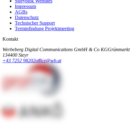
Storyblok Websites
Impressum
AGBs
Datenschutz
Technischer Support
Terminfindung Projektmeeting
Kontakt
Werbeberg Digital Communications GmbH & Co KG
Grünmarkt
13
4400 Steyr
+43 7252 98202
office@wb.at