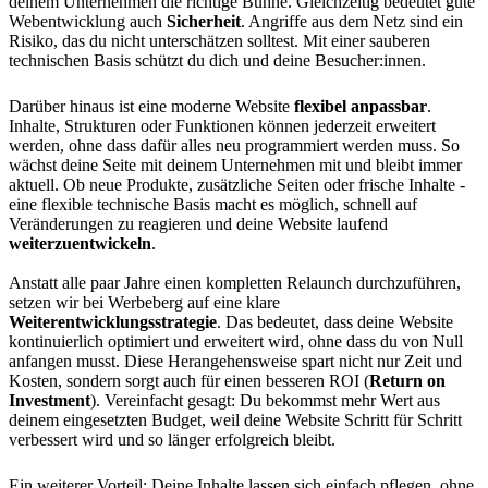
deinem Unternehmen die richtige Bühne. Gleichzeitig bedeutet gute
Webentwicklung auch
Sicherheit
. Angriffe aus dem Netz sind ein
Risiko, das du nicht unterschätzen solltest. Mit einer sauberen
technischen Basis schützt du dich und deine Besucher:innen.
Darüber hinaus ist eine moderne Website
flexibel anpassbar
.
Inhalte, Strukturen oder Funktionen können jederzeit erweitert
werden, ohne dass dafür alles neu programmiert werden muss. So
wächst deine Seite mit deinem Unternehmen mit und bleibt immer
aktuell. Ob neue Produkte, zusätzliche Seiten oder frische Inhalte -
eine flexible technische Basis macht es möglich, schnell auf
Veränderungen zu reagieren und deine Website laufend
weiterzuentwickeln
.
Anstatt alle paar Jahre einen kompletten Relaunch durchzuführen,
setzen wir bei Werbeberg auf eine klare
Weiterentwicklungsstrategie
. Das bedeutet, dass deine Website
kontinuierlich optimiert und erweitert wird, ohne dass du von Null
anfangen musst. Diese Herangehensweise spart nicht nur Zeit und
Kosten, sondern sorgt auch für einen besseren ROI (
Return on
Investment
). Vereinfacht gesagt: Du bekommst mehr Wert aus
deinem eingesetzten Budget, weil deine Website Schritt für Schritt
verbessert wird und so länger erfolgreich bleibt.
Ein weiterer Vorteil: Deine Inhalte lassen sich einfach pflegen, ohne