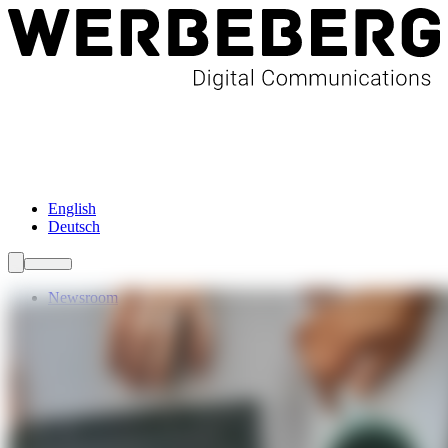
Newsroom
Services
Über Uns
Förderungen
Kontakt
English
Deutsch
Newsroom
Services