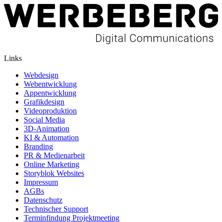
Links
Webdesign
Webentwicklung
Appentwicklung
Grafikdesign
Videoproduktion
Social Media
3D-Animation
KI & Automation
Branding
PR & Medienarbeit
Online Marketing
Storyblok Websites
Impressum
AGBs
Datenschutz
Technischer Support
Terminfindung Projektmeeting