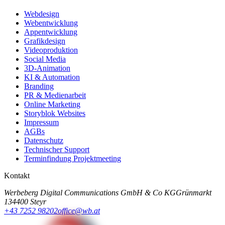
Webdesign
Webentwicklung
Appentwicklung
Grafikdesign
Videoproduktion
Social Media
3D-Animation
KI & Automation
Branding
PR & Medienarbeit
Online Marketing
Storyblok Websites
Impressum
AGBs
Datenschutz
Technischer Support
Terminfindung Projektmeeting
Kontakt
Werbeberg Digital Communications GmbH & Co KG
Grünmarkt
13
4400 Steyr
+43 7252 98202
office@wb.at