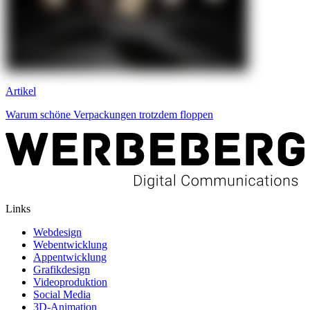
Artikel
Warum schöne Verpackungen trotzdem floppen
Links
Webdesign
Webentwicklung
Appentwicklung
Grafikdesign
Videoproduktion
Social Media
3D-Animation