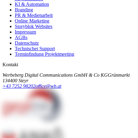
KI & Automation
Branding
PR & Medienarbeit
Online Marketing
Storyblok Websites
Impressum
AGBs
Datenschutz
Technischer Support
Terminfindung Projektmeeting
Kontakt
Werbeberg Digital Communications GmbH & Co KG
Grünmarkt
13
4400 Steyr
+43 7252 98202
office@wb.at