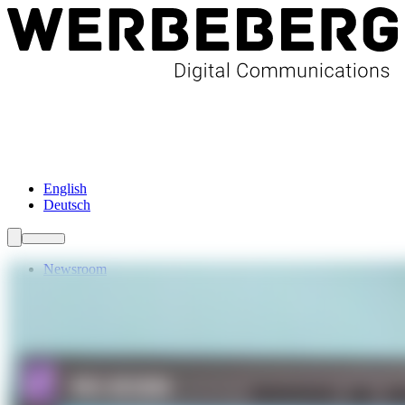
Newsroom
Services
Über Uns
Förderungen
Kontakt
English
Deutsch
Newsroom
Services