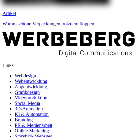
Artikel
Warum schöne Verpackungen trotzdem floppen
Links
Webdesign
Webentwicklung
Appentwicklung
Grafikdesign
Videoproduktion
Social Media
3D-Animation
KI & Automation
Branding
PR & Medienarbeit
Online Marketing
Storyblok Websites