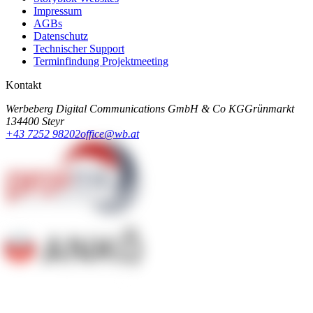
Impressum
AGBs
Datenschutz
Technischer Support
Terminfindung Projektmeeting
Kontakt
Werbeberg Digital Communications GmbH & Co KG
Grünmarkt
13
4400 Steyr
+43 7252 98202
office@wb.at