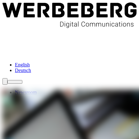
Newsroom
Services
Über Uns
Förderungen
Kontakt
English
Deutsch
Newsroom
Services