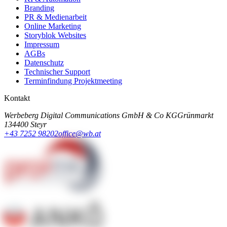
Branding
PR & Medienarbeit
Online Marketing
Storyblok Websites
Impressum
AGBs
Datenschutz
Technischer Support
Terminfindung Projektmeeting
Kontakt
Werbeberg Digital Communications GmbH & Co KG
Grünmarkt
13
4400 Steyr
+43 7252 98202
office@wb.at