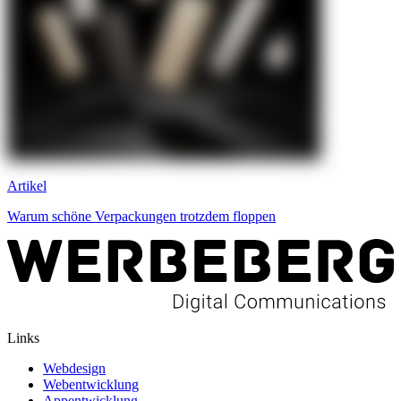
Artikel
Warum schöne Verpackungen trotzdem floppen
Links
Webdesign
Webentwicklung
Appentwicklung