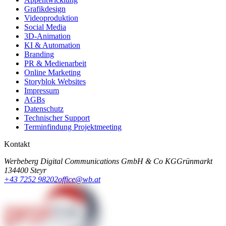
Grafikdesign
Videoproduktion
Social Media
3D-Animation
KI & Automation
Branding
PR & Medienarbeit
Online Marketing
Storyblok Websites
Impressum
AGBs
Datenschutz
Technischer Support
Terminfindung Projektmeeting
Kontakt
Werbeberg Digital Communications GmbH & Co KG
Grünmarkt
13
4400 Steyr
+43 7252 98202
office@wb.at