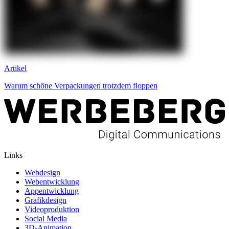
Artikel
Warum schöne Verpackungen trotzdem floppen
Links
Webdesign
Webentwicklung
Appentwicklung
Grafikdesign
Videoproduktion
Social Media
3D-Animation