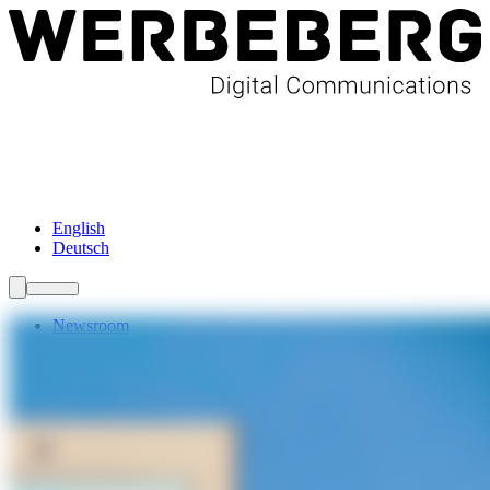
Newsroom
Services
Über Uns
Förderungen
Kontakt
English
Deutsch
Newsroom
Services