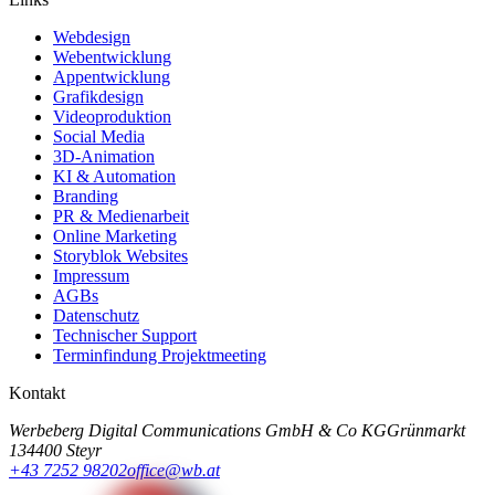
Webdesign
Webentwicklung
Appentwicklung
Grafikdesign
Videoproduktion
Social Media
3D-Animation
KI & Automation
Branding
PR & Medienarbeit
Online Marketing
Storyblok Websites
Impressum
AGBs
Datenschutz
Technischer Support
Terminfindung Projektmeeting
Kontakt
Werbeberg Digital Communications GmbH & Co KG
Grünmarkt
13
4400 Steyr
+43 7252 98202
office@wb.at