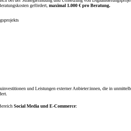
tisch bei der Strategiefindung und Umsetzung von Digitalisierungspro
Beratungskosten gefördert,
maximal 1.000 € pro Beratung.
ngsprojekts
euinvestitionen und Leistungen externer Anbieter:innen, die in unmitt
ert.
 Bereich
Social Media und E-Commerce
: