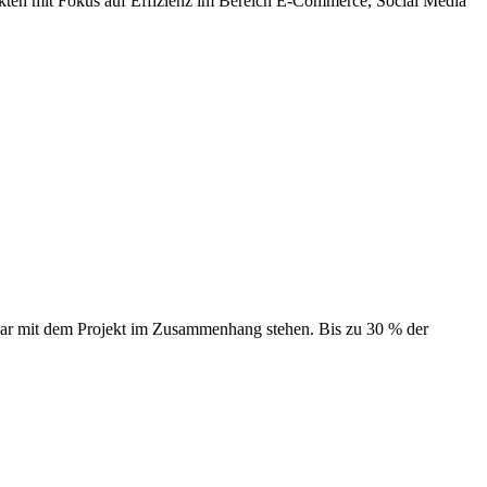
jekten mit Fokus auf Effizienz im Bereich E-Commerce, Social Media
elbar mit dem Projekt im Zusammenhang stehen. Bis zu 30 % der