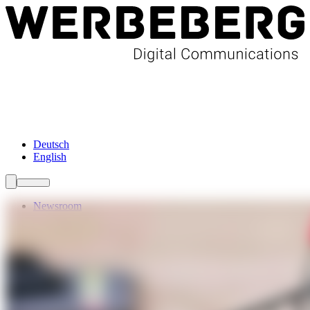
Newsroom
Services
About Us
Förderungen
Contact
Deutsch
English
Newsroom
Services