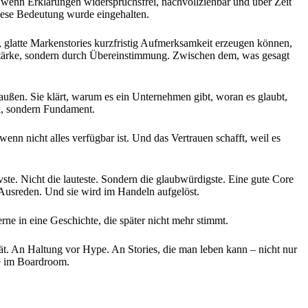
wenn Erklärungen widerspruchsfrei, nachvollziehbar und über Zeit
diese Bedeutung wurde eingehalten.
e, glatte Markenstories kurzfristig Aufmerksamkeit erzeugen können,
autstärke, sondern durch Übereinstimmung. Zwischen dem, was gesagt
außen. Sie klärt, warum es ein Unternehmen gibt, woran es glaubt,
ck, sondern Fundament.
enn nicht alles verfügbar ist. Und das Vertrauen schafft, weil es
ste. Nicht die lauteste. Sondern die glaubwürdigste. Eine gute Core
ne Ausreden. Und sie wird im Handeln aufgelöst.
rne in eine Geschichte, die später nicht mehr stimmt.
ät. An Haltung vor Hype. An Stories, die man leben kann – nicht nur
ie im Boardroom.