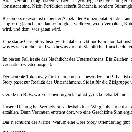
Auch Vertrauen folgt klaren Mustern. Psychologische Forschung zur 
konsistent sind. Nicht Perfektion schafft Sicherheit, sondern Stimm
Besonders relevant ist dabei der Aspekt der Authentizität. Studien a
langfristig jedoch an Glaubwürdigkeit verlieren, wenn Verhalten, Kul
wird, und dem, was getan wird.
Eine starke Core Story beantwortet daher nicht nur Kommunikationsfra
was es verspricht – und was bewusst nicht. Sie hilft bei Entscheidu
Im besten Fall ist sie das Nachtlicht des Unternehmens. Ein Zeichen, 
verlässlich wieder ausgeht.
Der zentrale Take-away für Unternehmen – besonders im B2B – ist dabe
Story passt zur Realität des Unternehmens. Sie ist für die Zielgruppe 
Gerade im B2B, wo Entscheidungen langfristig, risikobehaftet und star
Unsere Haltung bei Werbeberg ist deshalb klar. Wir glauben nicht an
erzählen. Denn Vertrauen entsteht dort, wo eine Geschichte Sinn er
Das Nachtlicht der Marke: Warum eine Core Story Orientierung gibt