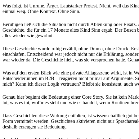
Was folgt, ist Unruhe. Ärger. Lautstarker Protest. Nicht, weil das Ki
einmal weg. Ohne Kontext. Ohne Sinn.
Beruhigen ließ sich die Situation nicht durch Ablenkung oder Ersatz. A
Geschichte, die für ein 17 Monate altes Kind Sinn ergab. Der Busen br
alles wieder wie gewohnt.
Diese Geschichte wurde ruhig erzählt, ohne Drama, ohne Druck. Erst
einschlafen. Entscheidend war jedoch nicht nur die Erklärung, sonde
war wieder da. Die Geschichte hielt, was sie versprochen hatte. Genau
Was auf den ersten Blick wie eine private Alltagsszene wirkt, ist i
Entscheider:innen im B2B – reagieren nicht primär auf Argumente. Sie
mich? Kann ich dieser Logik vertrauen? Bleibt sie konsistent, auch w
Genau hier beginnt die Bedeutung einer Core Story. Sie ist kein Ma
tut, was es tut, wofür es steht und wie es handelt, wenn Routinen 
Dass Geschichten diese Wirkung entfalten, ist wissenschaftlich gut be
Form vermittelt werden. Geschichten aktivieren nicht nur Sprachareal
deshalb erzeugen sie Bedeutung.