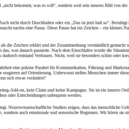
nd „nicht bekommt, was es will“, sondern weil sein inneres Bild von der 
uch nicht durch Durchhalten oder ein „Das ist jetzt halt so“. Beruhigt 
aucht nachts eine Pause. Diese Pause hat ein Zeichen – ein kleines Nach
 als die Zeichen erklärt und der Zusammenhang verständlich gemacht w
rn das, was danach passierte. Nach dem Einschlafen wurde die Situatio
 dadurch entstand Vertrauen. Nicht, weil sie besonders schön oder kreat
n Wahrheit eine präzise Parabel für Kommunikation, Führung und Marke
 reagieren auf Orientierung. Unbewusst stellen Menschen immer dieselb
enn sich etwas verändert?
rketing-Add-on, kein Claim und keine Kampagne. Sie ist ein inneres O
brechen oder Entscheidungen unbequem werden.
legt. Neurowissenschaftliche Studien zeigen, dass das menschliche Gehir
e, sondern auch emotionale und sensorische Regionen. Wir hören sie ni