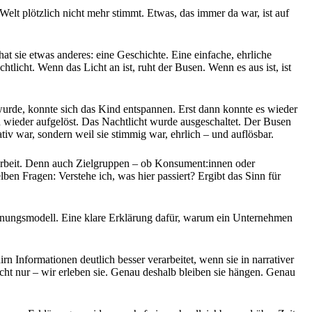
Welt plötzlich nicht mehr stimmt. Etwas, das immer da war, ist auf
hat sie etwas anderes: eine Geschichte. Eine einfache, ehrliche
tlicht. Wenn das Licht an ist, ruht der Busen. Wenn es aus ist, ist
urde, konnte sich das Kind entspannen. Erst dann konnte es wieder
n wieder aufgelöst. Das Nachtlicht wurde ausgeschaltet. Der Busen
iv war, sondern weil sie stimmig war, ehrlich – und auflösbar.
narbeit. Denn auch Zielgruppen – ob Konsument:innen oder
en Fragen: Verstehe ich, was hier passiert? Ergibt das Sinn für
rdnungsmodell. Eine klare Erklärung dafür, warum ein Unternehmen
n Informationen deutlich besser verarbeitet, wenn sie in narrativer
cht nur – wir erleben sie. Genau deshalb bleiben sie hängen. Genau