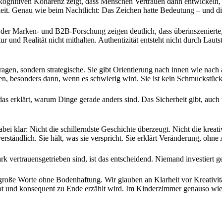
kognitiven Kohärenz zeigt, dass Menschen Vertrauen dann entwickeln, 
igkeit. Genau wie beim Nachtlicht: Das Zeichen hatte Bedeutung – und 
us der Marken- und B2B-Forschung zeigen deutlich, dass überinszeniert
tur und Realität nicht mithalten. Authentizität entsteht nicht durch L
gen, sondern strategische. Sie gibt Orientierung nach innen wie nach 
ngen, besonders dann, wenn es schwierig wird. Sie ist kein Schmuckstü
das erklärt, warum Dinge gerade anders sind. Das Sicherheit gibt, auch w
i klar: Nicht die schillerndste Geschichte überzeugt. Nicht die kreativ
verständlich. Sie hält, was sie verspricht. Sie erklärt Veränderung, oh
k vertrauensgetrieben sind, ist das entscheidend. Niemand investiert ge
 große Worte ohne Bodenhaftung. Wir glauben an Klarheit vor Kreativit
gibt und konsequent zu Ende erzählt wird. Im Kinderzimmer genauso w