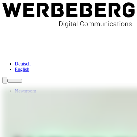
Newsroom
Services
About Us
Förderungen
Contact
Deutsch
English
Newsroom
Services