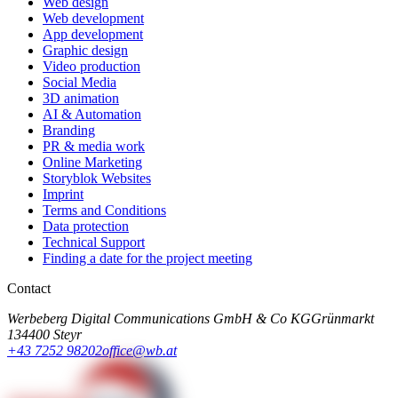
Web design
Web development
App development
Graphic design
Video production
Social Media
3D animation
AI & Automation
Branding
PR & media work
Online Marketing
Storyblok Websites
Imprint
Terms and Conditions
Data protection
Technical Support
Finding a date for the project meeting
Contact
Werbeberg Digital Communications GmbH & Co KG
Grünmarkt
13
4400 Steyr
+43 7252 98202
office@wb.at