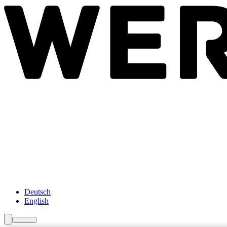
Newsroom
Services
About Us
Förderungen
Contact
Deutsch
English