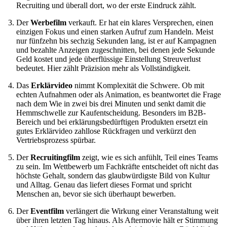
Recruiting und überall dort, wo der erste Eindruck zählt.
Der
Werbefilm
verkauft. Er hat ein klares Versprechen, einen
einzigen Fokus und einen starken Aufruf zum Handeln. Meist
nur fünfzehn bis sechzig Sekunden lang, ist er auf Kampagnen
und bezahlte Anzeigen zugeschnitten, bei denen jede Sekunde
Geld kostet und jede überflüssige Einstellung Streuverlust
bedeutet. Hier zählt Präzision mehr als Vollständigkeit.
Das
Erklärvideo
nimmt Komplexität die Schwere. Ob mit
echten Aufnahmen oder als Animation, es beantwortet die Frage
nach dem Wie in zwei bis drei Minuten und senkt damit die
Hemmschwelle zur Kaufentscheidung. Besonders im B2B-
Bereich und bei erklärungsbedürftigen Produkten ersetzt ein
gutes Erklärvideo zahllose Rückfragen und verkürzt den
Vertriebsprozess spürbar.
Der
Recruitingfilm
zeigt, wie es sich anfühlt, Teil eines Teams
zu sein. Im Wettbewerb um Fachkräfte entscheidet oft nicht das
höchste Gehalt, sondern das glaubwürdigste Bild von Kultur
und Alltag. Genau das liefert dieses Format und spricht
Menschen an, bevor sie sich überhaupt bewerben.
Der
Eventfilm
verlängert die Wirkung einer Veranstaltung weit
über ihren letzten Tag hinaus. Als Aftermovie hält er Stimmung