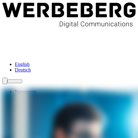
Newsroom
Services
Über Uns
Förderungen
Kontakt
English
Deutsch
Newsroom
Services