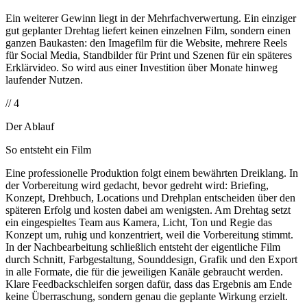
Ein weiterer Gewinn liegt in der Mehrfachverwertung. Ein einziger
gut geplanter Drehtag liefert keinen einzelnen Film, sondern einen
ganzen Baukasten: den Imagefilm für die Website, mehrere Reels
für Social Media, Standbilder für Print und Szenen für ein späteres
Erklärvideo. So wird aus einer Investition über Monate hinweg
laufender Nutzen.
// 4
Der Ablauf
So entsteht ein Film
Eine professionelle Produktion folgt einem bewährten Dreiklang. In
der Vorbereitung wird gedacht, bevor gedreht wird: Briefing,
Konzept, Drehbuch, Locations und Drehplan entscheiden über den
späteren Erfolg und kosten dabei am wenigsten. Am Drehtag setzt
ein eingespieltes Team aus Kamera, Licht, Ton und Regie das
Konzept um, ruhig und konzentriert, weil die Vorbereitung stimmt.
In der Nachbearbeitung schließlich entsteht der eigentliche Film
durch Schnitt, Farbgestaltung, Sounddesign, Grafik und den Export
in alle Formate, die für die jeweiligen Kanäle gebraucht werden.
Klare Feedbackschleifen sorgen dafür, dass das Ergebnis am Ende
keine Überraschung, sondern genau die geplante Wirkung erzielt.