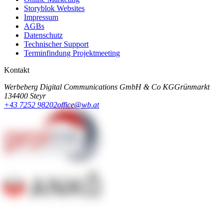
Storyblok Websites
Impressum
AGBs
Datenschutz
Technischer Support
Terminfindung Projektmeeting
Kontakt
Werbeberg Digital Communications GmbH & Co KG
Grünmarkt
13
4400 Steyr
+43 7252 98202
office@wb.at